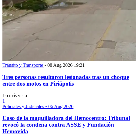
Tránsito y Transporte
•
08 Aug 2026 19:21
Tres personas resultaron lesionadas tras un choque
entre dos motos en Piriápolis
Lo más visto
1
Policiales y Judiciales
•
06 Aug 2026
Caso de la maquilladora del Hemocentro: Tribunal
revocó la condena contra ASSE y Fundación
Hemovida