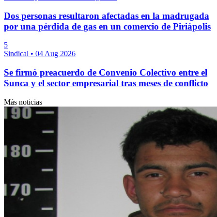
Dos personas resultaron afectadas en la madrugada
por una pérdida de gas en un comercio de Piriápolis
5
Sindical
•
04 Aug 2026
Se firmó preacuerdo de Convenio Colectivo entre el
Sunca y el sector empresarial tras meses de conflicto
Más noticias