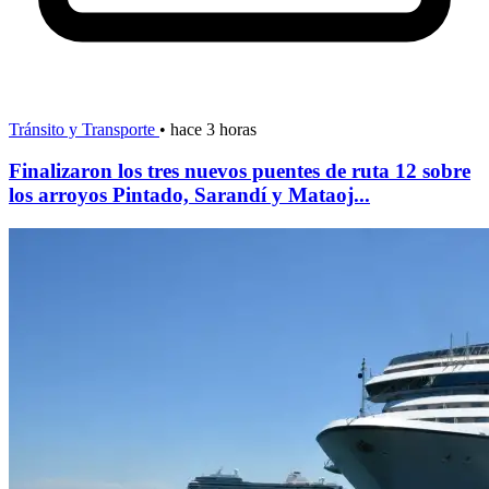
Tránsito y Transporte
•
hace 3 horas
Finalizaron los tres nuevos puentes de ruta 12 sobre
los arroyos Pintado, Sarandí y Mataoj...