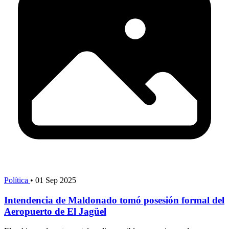
Política
•
01 Sep 2025
Intendencia de Maldonado tomó posesión formal del
Aeropuerto de El Jagüel