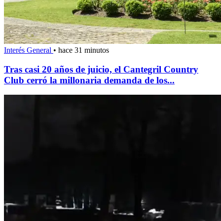
Interés General
•
hace 31 minutos
Tras casi 20 años de juicio, el Cantegril Country
Club cerró la millonaria demanda de los...