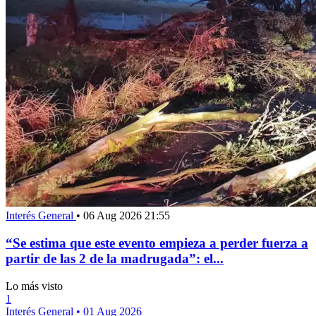
Interés General
•
06 Aug 2026 21:55
“Se estima que este evento empieza a perder fuerza a
partir de las 2 de la madrugada”: el...
Lo más visto
1
Interés General
•
01 Aug 2026