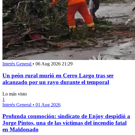
Interés General
•
06 Aug 2026 21:29
Un peón rural murió en Cerro Largo tras ser
alcanzado por un rayo durante el temporal
Lo más visto
1
Interés General
•
01 Aug 2026
Profunda conmoción: sindicato de Enjoy despidió a
Jorge Pintos, una de las víctimas del incendio fatal
en Maldonado