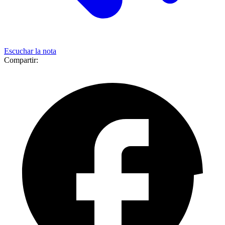
Escuchar la nota
Compartir: