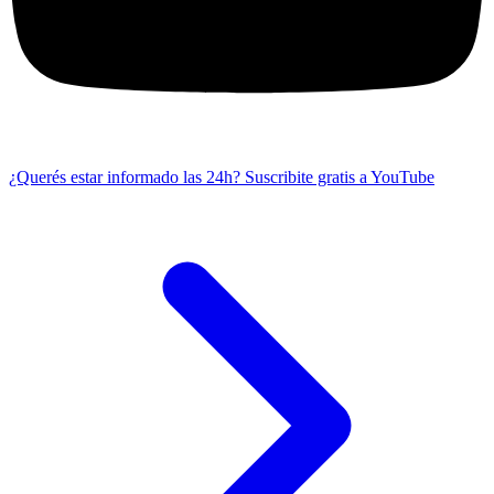
¿Querés estar informado las 24h?
Suscribite gratis a YouTube