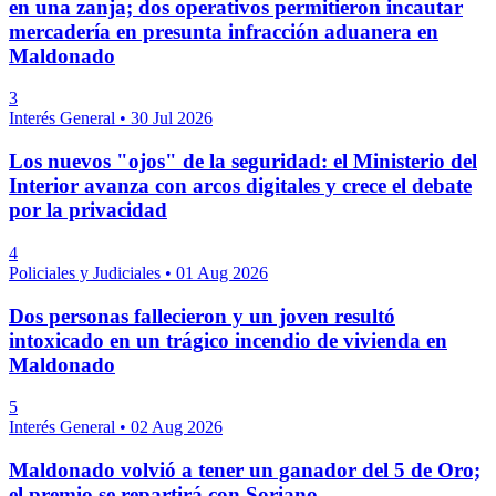
en una zanja; dos operativos permitieron incautar
mercadería en presunta infracción aduanera en
Maldonado
3
Interés General
•
30 Jul 2026
Los nuevos "ojos" de la seguridad: el Ministerio del
Interior avanza con arcos digitales y crece el debate
por la privacidad
4
Policiales y Judiciales
•
01 Aug 2026
Dos personas fallecieron y un joven resultó
intoxicado en un trágico incendio de vivienda en
Maldonado
5
Interés General
•
02 Aug 2026
Maldonado volvió a tener un ganador del 5 de Oro;
el premio se repartirá con Soriano