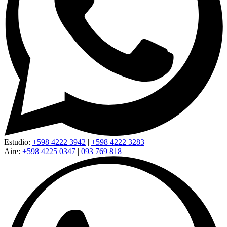
Estudio:
+598 4222 3942
|
+598 4222 3283
Aire:
+598 4225 0347
|
093 769 818