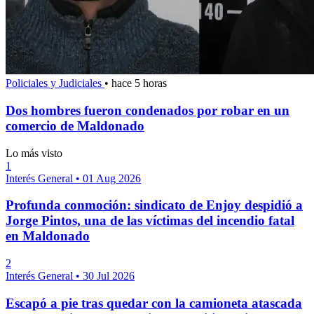
Policiales y Judiciales
•
hace 5 horas
Dos hombres fueron condenados por robar en un
comercio de Maldonado
Lo más visto
1
Interés General
•
01 Aug 2026
Profunda conmoción: sindicato de Enjoy despidió a
Jorge Pintos, una de las víctimas del incendio fatal
en Maldonado
2
Interés General
•
30 Jul 2026
Escapó a pie tras quedar con la camioneta atascada