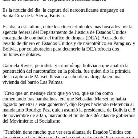
Es la noticia del día: la captura del narcotraficante uruguayo en
Santa Cruz de la Sierra, Bolivia.
Estaba, a esta altura, entre los cinco criminales más buscados por la
agencia federal del Departamento de Justicia de Estados Unidos
encargada de combatir el tráfico de drogas (DEA). Acusado de
lavado de dinero en Estados Unidos y de narcotráfico en Paraguay y
Bolivia, por colaboración para detenerlo la DEA ofrecía dos
millones de dólares.
Gabriela Reyes, periodista y criminóloga boliviana que analiza la
penetración del narcotráfico en la policía, fue quien dio la primicia
de la captura de Marset, llevada a cabo de madrugada en una
vivienda del barrio Las Palmas.
“Creo que un mensaje claro que yo veo, que se iba como
comentando tras bambalinas, era que Sebastián Marset no había
logrado penetrar a este gobierno”, dijo Reyes haciendo referencia al
mandatario Rodrigo Paz, quien asumió la presidencia de Bolivia el 8
de noviembre de 2025, marcando el fin de dos décadas de gobiernos
del Movimiento al Socialismo.
“También tiene mucho que ver esta alianza de Estados Unidos con
los países de la región para la lucha contra el narcotráfico porque un