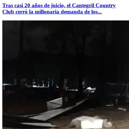
Tras casi 20 años de juicio, el Cantegril Country
Club cerró la millonaria demanda de los...