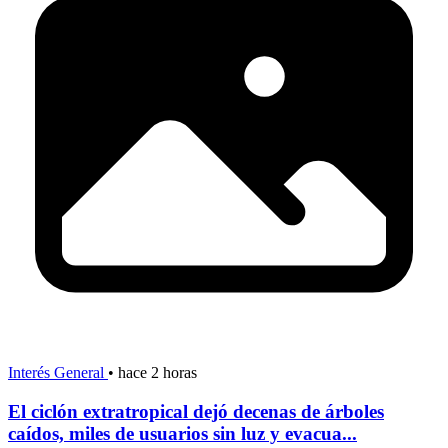
Interés General
•
hace 2 horas
El ciclón extratropical dejó decenas de árboles
caídos, miles de usuarios sin luz y evacua...