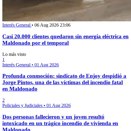
Interés General
•
06 Aug 2026 23:06
Casi 20.000 clientes quedaron sin energía eléctrica en
Maldonado por el temporal
Lo más visto
1
Interés General
•
01 Aug 2026
Profunda conmoción: sindicato de Enjoy despidió a
Jorge Pintos, una de las víctimas del incendio fatal
en Maldonado
2
Policiales y Judiciales
•
01 Aug 2026
Dos personas fallecieron y un joven resultó
intoxicado en un trágico incendio de vivienda en
Maldonado