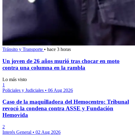
Tránsito y Transporte
•
hace 3 horas
Un joven de 26 años murió tras chocar en moto
contra una columna en la rambla
Lo más visto
1
Policiales y Judiciales
•
06 Aug 2026
Caso de la maquilladora del Hemocentro: Tribunal
revocó la condena contra ASSE y Fundación
Hemovida
2
Interés General
•
02 Aug 2026