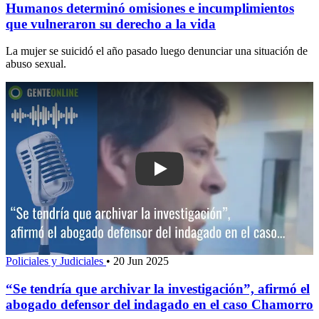
Humanos determinó omisiones e incumplimientos
que vulneraron su derecho a la vida
La mujer se suicidó el año pasado luego denunciar una situación de
abuso sexual.
Play: “Se tendría que archivar la invest
Policiales y Judiciales
•
20 Jun 2025
“Se tendría que archivar la investigación”, afirmó el
abogado defensor del indagado en el caso Chamorro