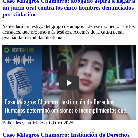
Caso Milagros Chamorro: abogado aspira a llegar a
un juicio oral contra los cinco hombres denunciados
por violación
Ya declaró un testigo del grupo de amigos - de ese momento - de los
acusados, que propuso más testigos. Además de la causa penal,
evalúan la posibilidad de dema...
Play: Caso Milagros Chamorro: Instit
Policiales y Judiciales
•
08 Oct 2025
Caso Milagros Chamorro: Institución de Derechos