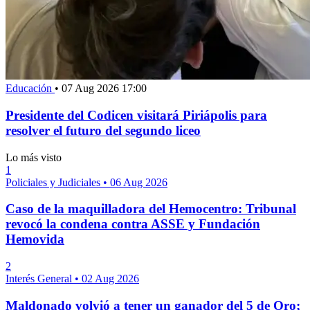
Educación
•
07 Aug 2026 17:00
Presidente del Codicen visitará Piriápolis para
resolver el futuro del segundo liceo
Lo más visto
1
Policiales y Judiciales
•
06 Aug 2026
Caso de la maquilladora del Hemocentro: Tribunal
revocó la condena contra ASSE y Fundación
Hemovida
2
Interés General
•
02 Aug 2026
Maldonado volvió a tener un ganador del 5 de Oro;