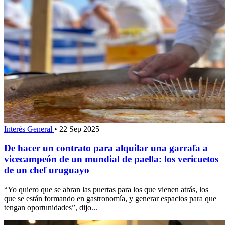
Interés General
•
22 Sep 2025
De hacer un contrato para alquilar una garrafa a
vicecampeón de un mundial de paella: los vericuetos
de un chef uruguayo
“Yo quiero que se abran las puertas para los que vienen atrás, los
que se están formando en gastronomía, y generar espacios para que
tengan oportunidades”, dijo...