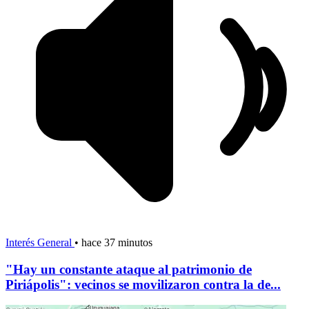
Interés General
•
hace 37 minutos
"Hay un constante ataque al patrimonio de
Piriápolis": vecinos se movilizaron contra la de...