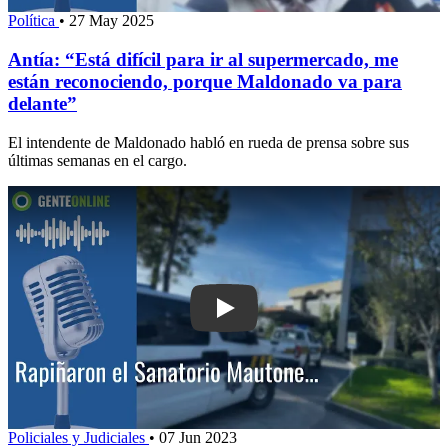
Política
•
27 May 2025
Antía: “Está difícil para ir al supermercado, me
están reconociendo, porque Maldonado va para
delante”
El intendente de Maldonado habló en rueda de prensa sobre sus
últimas semanas en el cargo.
Play: Rapiñaron el Sanatorio Mautone; 
Policiales y Judiciales
•
07 Jun 2023