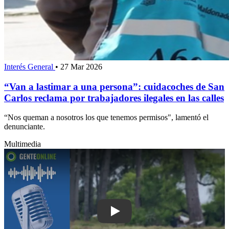
Interés General
•
27 Mar 2026
“Van a lastimar a una persona”: cuidacoches de San
Carlos reclama por trabajadores ilegales en las calles
“Nos queman a nosotros los que tenemos permisos", lamentó el
denunciante.
Multimedia
Play: Municipio de Maldonado denunc