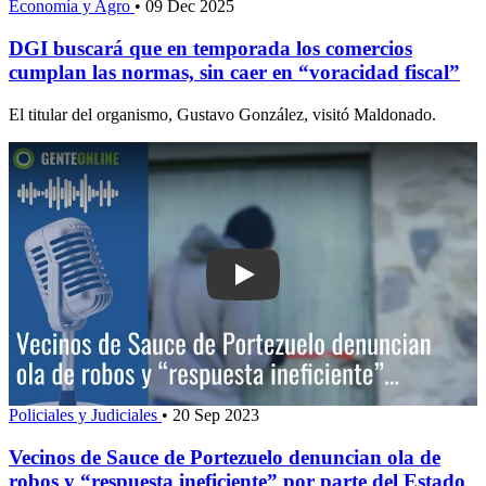
Economía y Agro
•
09 Dec 2025
DGI buscará que en temporada los comercios
cumplan las normas, sin caer en “voracidad fiscal”
El titular del organismo, Gustavo González, visitó Maldonado.
Play: Vecinos de Sauce de Portezuelo 
Policiales y Judiciales
•
20 Sep 2023
Vecinos de Sauce de Portezuelo denuncian ola de
robos y “respuesta ineficiente” por parte del Estado