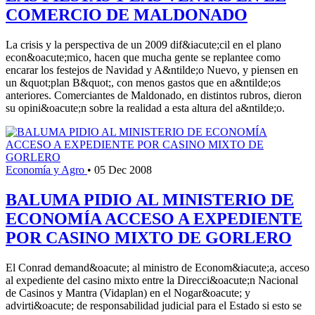
COMERCIO DE MALDONADO
La crisis y la perspectiva de un 2009 dif&iacute;cil en el plano
econ&oacute;mico, hacen que mucha gente se replantee como
encarar los festejos de Navidad y A&ntilde;o Nuevo, y piensen en
un &quot;plan B&quot;, con menos gastos que en a&ntilde;os
anteriores. Comerciantes de Maldonado, en distintos rubros, dieron
su opini&oacute;n sobre la realidad a esta altura del a&ntilde;o.
Economía y Agro
•
05 Dec 2008
BALUMA PIDIO AL MINISTERIO DE
ECONOMÍA ACCESO A EXPEDIENTE
POR CASINO MIXTO DE GORLERO
El Conrad demand&oacute; al ministro de Econom&iacute;a, acceso
al expediente del casino mixto entre la Direcci&oacute;n Nacional
de Casinos y Mantra (Vidaplan) en el Nogar&oacute; y
advirti&oacute; de responsabilidad judicial para el Estado si esto se