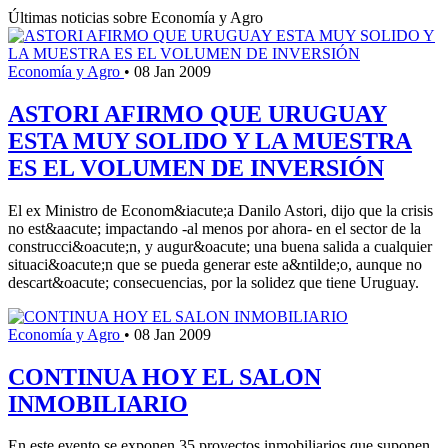
Últimas noticias sobre Economía y Agro
Economía y Agro
•
08 Jan 2009
ASTORI AFIRMO QUE URUGUAY
ESTA MUY SOLIDO Y LA MUESTRA
ES EL VOLUMEN DE INVERSIÓN
El ex Ministro de Econom&iacute;a Danilo Astori, dijo que la crisis
no est&aacute; impactando -al menos por ahora- en el sector de la
construcci&oacute;n, y augur&oacute; una buena salida a cualquier
situaci&oacute;n que se pueda generar este a&ntilde;o, aunque no
descart&oacute; consecuencias, por la solidez que tiene Uruguay.
Economía y Agro
•
08 Jan 2009
CONTINUA HOY EL SALON
INMOBILIARIO
En este evento se exponen 35 proyectos inmobiliarios que suponen