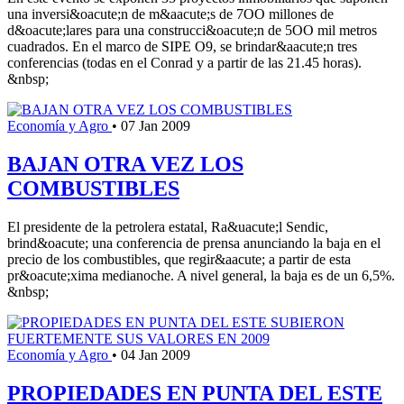
una inversi&oacute;n de m&aacute;s de 7OO millones de
d&oacute;lares para una construcci&oacute;n de 5OO mil metros
cuadrados. En el marco de SIPE O9, se brindar&aacute;n tres
conferencias (todas en el Conrad y a partir de las 21.45 horas).
&nbsp;
Economía y Agro
•
07 Jan 2009
BAJAN OTRA VEZ LOS
COMBUSTIBLES
El presidente de la petrolera estatal, Ra&uacute;l Sendic,
brind&oacute; una conferencia de prensa anunciando la baja en el
precio de los combustibles, que regir&aacute; a partir de esta
pr&oacute;xima medianoche. A nivel general, la baja es de un 6,5%.
&nbsp;
Economía y Agro
•
04 Jan 2009
PROPIEDADES EN PUNTA DEL ESTE