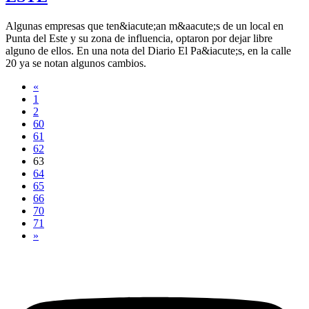
Algunas empresas que ten&iacute;an m&aacute;s de un local en
Punta del Este y su zona de influencia, optaron por dejar libre
alguno de ellos. En una nota del Diario El Pa&iacute;s, en la calle
20 ya se notan algunos cambios.
«
1
2
60
61
62
63
64
65
66
70
71
»