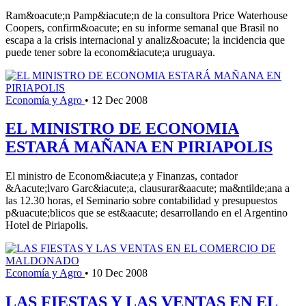
Ram&oacute;n Pamp&iacute;n de la consultora Price Waterhouse
Coopers, confirm&oacute; en su informe semanal que Brasil no
escapa a la crisis internacional y analiz&oacute; la incidencia que
puede tener sobre la econom&iacute;a uruguaya.
Economía y Agro
•
12 Dec 2008
EL MINISTRO DE ECONOMIA
ESTARÁ MAÑANA EN PIRIAPOLIS
El ministro de Econom&iacute;a y Finanzas, contador
&Aacute;lvaro Garc&iacute;a, clausurar&aacute; ma&ntilde;ana a
las 12.30 horas, el Seminario sobre contabilidad y presupuestos
p&uacute;blicos que se est&aacute; desarrollando en el Argentino
Hotel de Piriapolis.
Economía y Agro
•
10 Dec 2008
LAS FIESTAS Y LAS VENTAS EN EL