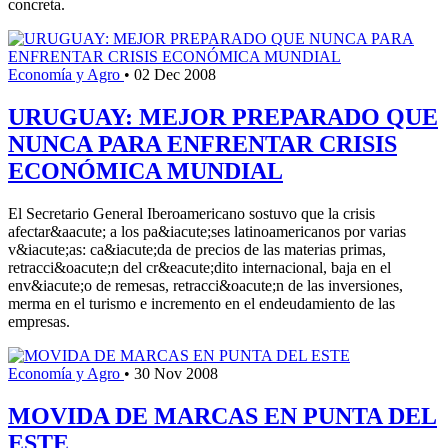
concreta.
Economía y Agro
•
02 Dec 2008
URUGUAY: MEJOR PREPARADO QUE
NUNCA PARA ENFRENTAR CRISIS
ECONÓMICA MUNDIAL
El Secretario General Iberoamericano sostuvo que la crisis
afectar&aacute; a los pa&iacute;ses latinoamericanos por varias
v&iacute;as: ca&iacute;da de precios de las materias primas,
retracci&oacute;n del cr&eacute;dito internacional, baja en el
env&iacute;o de remesas, retracci&oacute;n de las inversiones,
merma en el turismo e incremento en el endeudamiento de las
empresas.
Economía y Agro
•
30 Nov 2008
MOVIDA DE MARCAS EN PUNTA DEL
ESTE