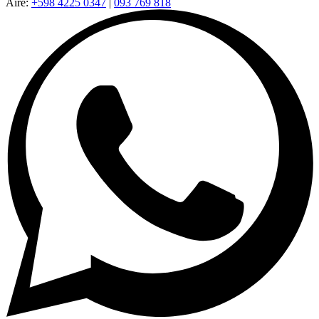
Aire:
+598 4225 0347
|
093 769 818