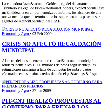
La contadora Jazm&iacute;n Goldenberg, del departamento
Tributario y Legal de PricewaterhouseCoopers, explic&oacute; esta
ma&ntilde;ana en un pormenorizado informe, los alcances de una
nueva medida que, determina que los supermercados pasen a ser
agentes de retenci&oacute;n del IRAE.
Economía y Agro
•
03 Feb 2009
CRISIS NO AFECTÓ RECAUDACIÓN
MUNICIPAL
Al cierre del mes de enero, la recaudaci&oacute;n municipal
rondar&iacute;a los 1.300 millones de pesos seg&uacute;n las
estimaciones primarias a falta de computar los&nbsp;pagos
efectuados en las distintas redes de todo el pa&iacute;s.&nbsp;
Economía y Agro
•
27 Jan 2009
PIT-CNT REALIZÓ PROPUESTAS AL
GOBIERNO PARA FRENAR LOS