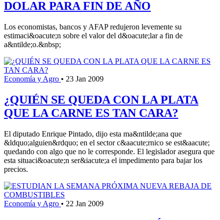
DOLAR PARA FIN DE AÑO
Los economistas, bancos y AFAP redujeron levemente su
estimaci&oacute;n sobre el valor del d&oacute;lar a fin de
a&ntilde;o.&nbsp;
Economía y Agro
•
23 Jan 2009
¿QUIÉN SE QUEDA CON LA PLATA
QUE LA CARNE ES TAN CARA?
El diputado Enrique Pintado, dijo esta ma&ntilde;ana que
&ldquo;alguien&rdquo; en el sector c&aacute;rnico se est&aacute;
quedando con algo que no le corresponde. El legislador asegura que
esta situaci&oacute;n ser&iacute;a el impedimento para bajar los
precios.
Economía y Agro
•
22 Jan 2009