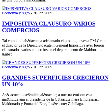
de una burbuja inmobiliaria.
Economía y Agro
•
20 Jan 2009
IMPOSITIVA CLAUSURÓ VARIOS
COMERCIOS
Tal como lo hab&iacute;a adelantado el pasado jueves a FM Gente
el director de la Direcci&oacute;n General Impositiva ayer fueron
clausurados varios comercios en el departamento de Maldonado.
&nbsp;
Economía y Agro
•
16 Jan 2009
GRANDES SUPERFICIES CRECIERON
UN 10%
As&iacute; lo se&ntilde;al&oacute; a nuestra emisora esta
ma&ntilde;ana el presidente de la C&aacute;mara Empresarial
Maldonado y Punta del Este, Jos&eacute; Zubillaga.