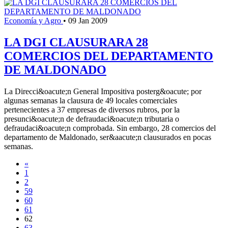
Economía y Agro
•
09 Jan 2009
LA DGI CLAUSURARA 28
COMERCIOS DEL DEPARTAMENTO
DE MALDONADO
La Direcci&oacute;n General Impositiva posterg&oacute; por
algunas semanas la clausura de 49 locales comerciales
pertenecientes a 37 empresas de diversos rubros, por la
presunci&oacute;n de defraudaci&oacute;n tributaria o
defraudaci&oacute;n comprobada. Sin embargo, 28 comercios del
departamento de Maldonado, ser&aacute;n clausurados en pocas
semanas.
«
1
2
59
60
61
62
63