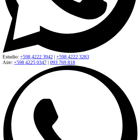
Estudio:
+598 4222 3942
|
+598 4222 3283
Aire:
+598 4225 0347
|
093 769 818