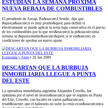
ESTUDIAN LA SEMANA PRÓXIMA
NUEVA REBAJA DE COMBUSTIBLES
El presidente de Ancap, Ra&uacute;l Sendic, dijo que
&quot;a&uacute;n es muy pronto&quot; para definir si
efectivamente se puede aplicar la sexta baja consecutiva en el precio
de los combustibles por lo que reci&eacute;n la pr&oacute;xima
semana se &quot;estudiar&aacute;&quot; si se est&aacute; en
condiciones de aprobar un nuevo ajuste.
Economía y Agro
•
20 Jan 2009
DESCARTAN QUE LA BURBUJA
INMOBILIARIA LLEGUE A PUNTA
DEL ESTE
La operadora inmobiliaria argentina Alejandra Covello, fue
optimista por el nivel de inversi&oacute;n que se registra en Punta
del Este. Covello, con locales en varios pa&iacute;ses,
resalt&oacute; que el balneario no sufre la crisis econ&oacute;mica