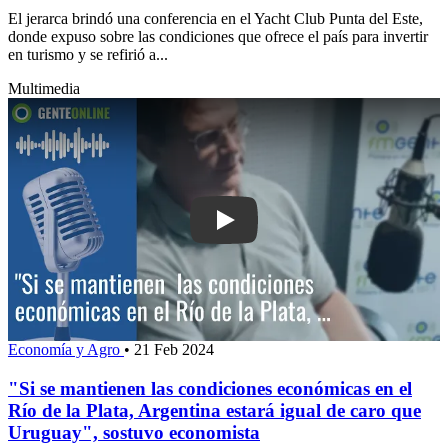
El jerarca brindó una conferencia en el Yacht Club Punta del Este,
donde expuso sobre las condiciones que ofrece el país para invertir
en turismo y se refirió a...
Multimedia
Play: "Si se mantienen
Economía y Agro
•
21 Feb 2024
"Si se mantienen las condiciones económicas en el
Río de la Plata, Argentina estará igual de caro que
Uruguay", sostuvo economista