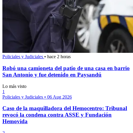
Policiales y Judiciales
•
hace 2 horas
Robó una camioneta del patio de una casa en barrio
San Antonio y fue detenido en Paysandú
Lo más visto
1
Policiales y Judiciales
•
06 Aug 2026
Caso de la maquilladora del Hemocentro: Tribunal
revocó la condena contra ASSE y Fundación
Hemovida
2