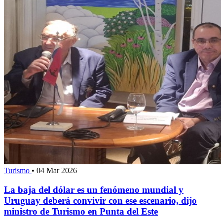
Turismo
•
04 Mar 2026
La baja del dólar es un fenómeno mundial y
Uruguay deberá convivir con ese escenario, dijo
ministro de Turismo en Punta del Este