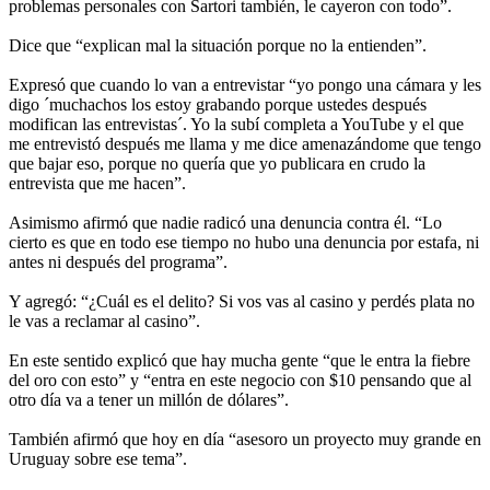
problemas personales con Sartori también, le cayeron con todo”.
Dice que “explican mal la situación porque no la entienden”.
Expresó que cuando lo van a entrevistar “yo pongo una cámara y les
digo ´muchachos los estoy grabando porque ustedes después
modifican las entrevistas´. Yo la subí completa a YouTube y el que
me entrevistó después me llama y me dice amenazándome que tengo
que bajar eso, porque no quería que yo publicara en crudo la
entrevista que me hacen”.
Asimismo afirmó que nadie radicó una denuncia contra él. “Lo
cierto es que en todo ese tiempo no hubo una denuncia por estafa, ni
antes ni después del programa”.
Y agregó: “¿Cuál es el delito? Si vos vas al casino y perdés plata no
le vas a reclamar al casino”.
En este sentido explicó que hay mucha gente “que le entra la fiebre
del oro con esto” y “entra en este negocio con $10 pensando que al
otro día va a tener un millón de dólares”.
También afirmó que hoy en día “asesoro un proyecto muy grande en
Uruguay sobre ese tema”.