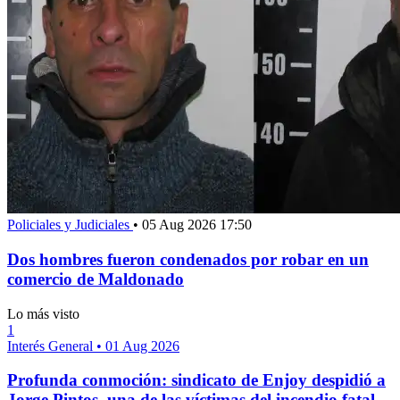
Policiales y Judiciales
•
05 Aug 2026 17:50
Dos hombres fueron condenados por robar en un
comercio de Maldonado
Lo más visto
1
Interés General
•
01 Aug 2026
Profunda conmoción: sindicato de Enjoy despidió a
Jorge Pintos, una de las víctimas del incendio fatal