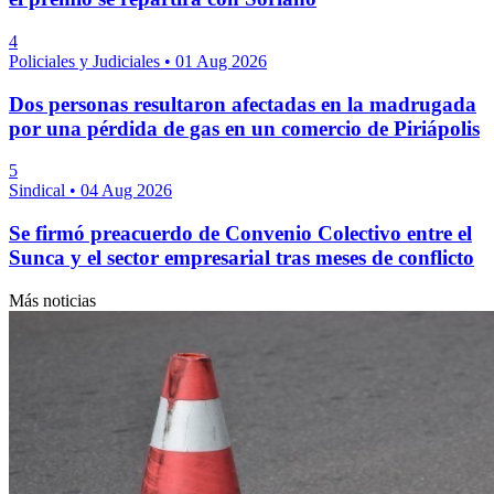
4
Policiales y Judiciales
•
01 Aug 2026
Dos personas resultaron afectadas en la madrugada
por una pérdida de gas en un comercio de Piriápolis
5
Sindical
•
04 Aug 2026
Se firmó preacuerdo de Convenio Colectivo entre el
Sunca y el sector empresarial tras meses de conflicto
Más noticias