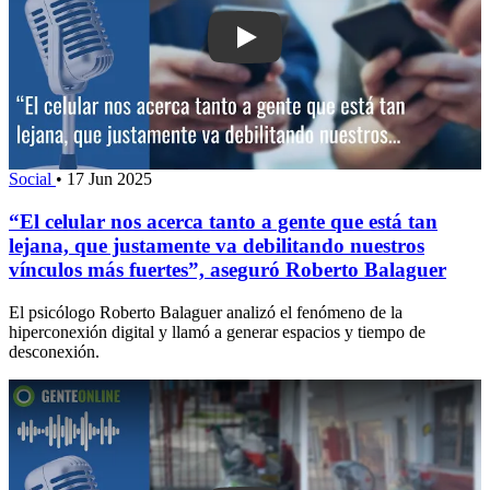
Play: “El celular nos acerca tanto a ge
Social
•
17 Jun 2025
“El celular nos acerca tanto a gente que está tan
lejana, que justamente va debilitando nuestros
vínculos más fuertes”, aseguró Roberto Balaguer
El psicólogo Roberto Balaguer analizó el fenómeno de la
hiperconexión digital y llamó a generar espacios y tiempo de
desconexión.