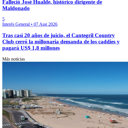
Falleció José Hualde, histórico dirigente de
Maldonado
5
Interés General
•
07 Aug 2026
Tras casi 20 años de juicio, el Cantegril Country
Club cerró la millonaria demanda de los caddies y
pagará US$ 1,8 millones
Más noticias