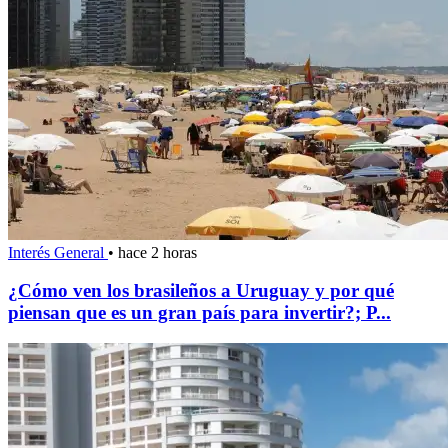
Interés General
•
hace 2 horas
¿Cómo ven los brasileños a Uruguay y por qué
piensan que es un gran país para invertir?; P...