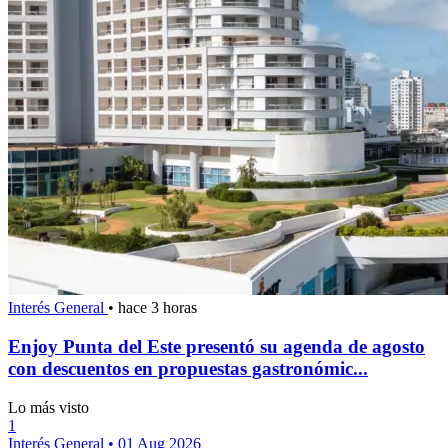
Interés General
•
hace 3 horas
Enjoy Punta del Este presentó su agenda de agosto
con descuentos en propuestas gastronómic...
Lo más visto
1
Interés General
•
01 Aug 2026