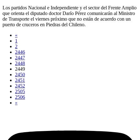
Los partidos Nacional e Independiente y el sector del Frente Amplio
que orienta el diputado doctor Darío Pérez comunicarán al Ministro
de Transporte el viernes próximo que no están de acuerdo con un
puerto de cruceros en Piedras del Chileno.
«
1
2
2446
2447
2448
2449
2450
2451
2452
2505
2506
»