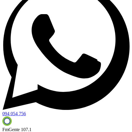
094 054 756
FmGente 107.1