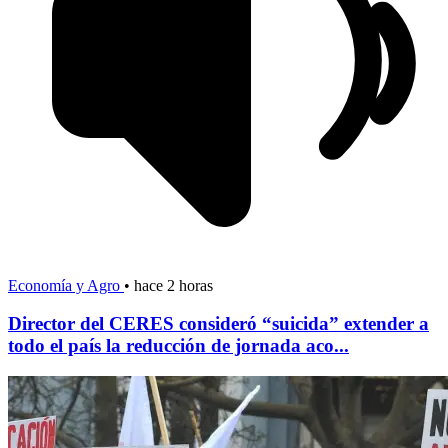
Economía y Agro
•
hace 2 horas
Director del CERES consideró “suicida” extender a
todo el país la reducción de jornada aco...