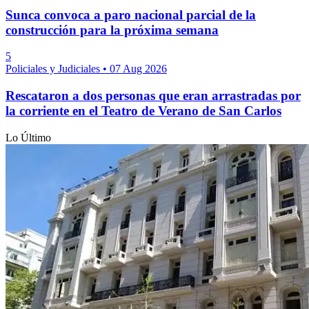
Sunca convoca a paro nacional parcial de la
construcción para la próxima semana
5
Policiales y Judiciales
•
07 Aug 2026
Rescataron a dos personas que eran arrastradas por
la corriente en el Teatro de Verano de San Carlos
Lo Último