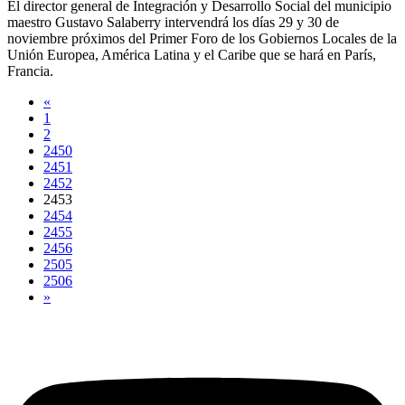
El director general de Integración y Desarrollo Social del municipio
maestro Gustavo Salaberry intervendrá los días 29 y 30 de
noviembre próximos del Primer Foro de los Gobiernos Locales de la
Unión Europea, América Latina y el Caribe que se hará en París,
Francia.
«
1
2
2450
2451
2452
2453
2454
2455
2456
2505
2506
»