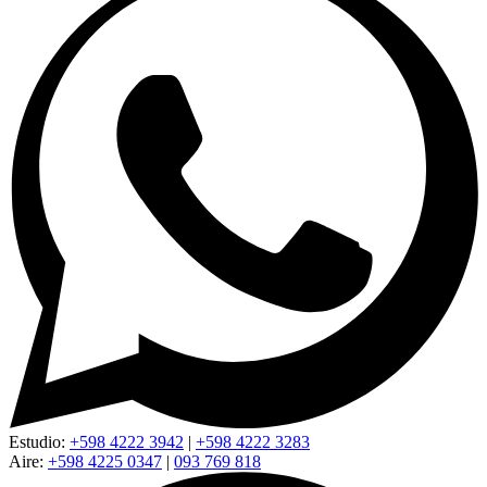
Estudio:
+598 4222 3942
|
+598 4222 3283
Aire:
+598 4225 0347
|
093 769 818