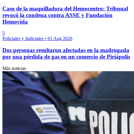
Caso de la maquilladora del Hemocentro: Tribunal
revocó la condena contra ASSE y Fundación
Hemovida
5
Policiales y Judiciales
•
01 Aug 2026
Dos personas resultaron afectadas en la madrugada
por una pérdida de gas en un comercio de Piriápolis
Más noticias