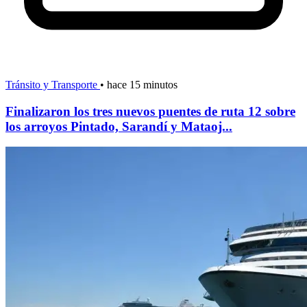
Tránsito y Transporte
•
hace 15 minutos
Finalizaron los tres nuevos puentes de ruta 12 sobre
los arroyos Pintado, Sarandí y Mataoj...