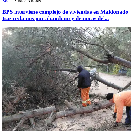
Social
•
hace 3 horas
BPS interviene complejo de viviendas en Maldonado
tras reclamos por abandono y demoras del...