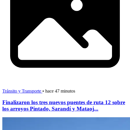
Tránsito y Transporte
•
hace 47 minutos
Finalizaron los tres nuevos puentes de ruta 12 sobre
los arroyos Pintado, Sarandí y Mataoj...