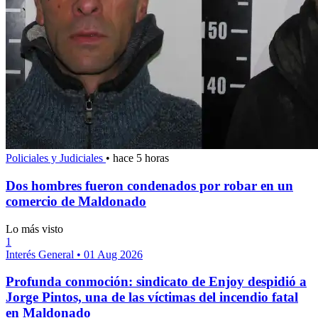
Policiales y Judiciales
•
hace 5 horas
Dos hombres fueron condenados por robar en un
comercio de Maldonado
Lo más visto
1
Interés General
•
01 Aug 2026
Profunda conmoción: sindicato de Enjoy despidió a
Jorge Pintos, una de las víctimas del incendio fatal
en Maldonado