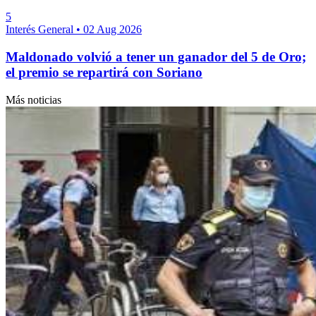
5
Interés General
•
02 Aug 2026
Maldonado volvió a tener un ganador del 5 de Oro;
el premio se repartirá con Soriano
Más noticias