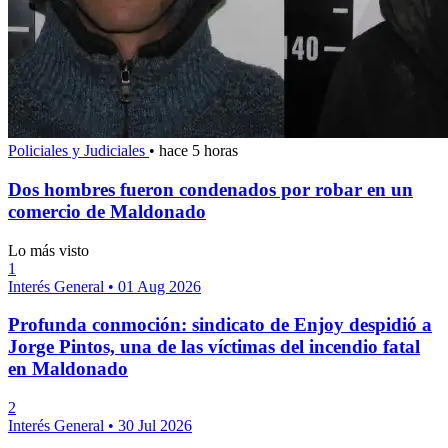
Policiales y Judiciales
•
hace 5 horas
Dos hombres fueron condenados por robar en un
comercio de Maldonado
Lo más visto
1
Interés General
•
01 Aug 2026
Profunda conmoción: sindicato de Enjoy despidió a
Jorge Pintos, una de las víctimas del incendio fatal
en Maldonado
2
Interés General
•
30 Jul 2026