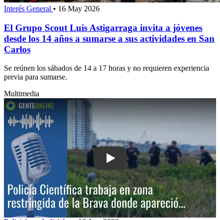
Interés General
•
16 May 2026
El Grupo Scout Luis Astigarraga invita a jóvenes
desde los 14 años a sumarse a sus actividades en San
Carlos
Se reúnen los sábados de 14 a 17 horas y no requieren experiencia
previa para sumarse.
Multimedia
Play: Policía Científica trabaja en zon