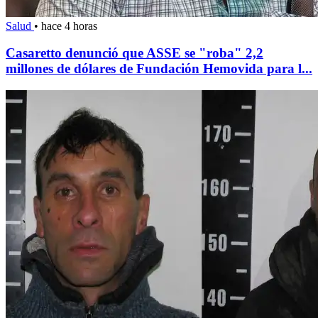
Salud
•
hace 4 horas
Casaretto denunció que ASSE se "roba" 2,2
millones de dólares de Fundación Hemovida para l...