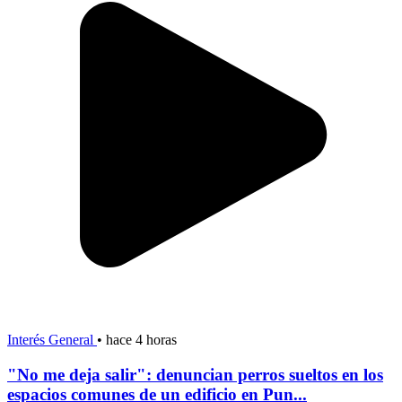
Interés General
•
hace 4 horas
"No me deja salir": denuncian perros sueltos en los
espacios comunes de un edificio en Pun...