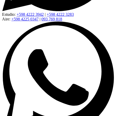
Estudio:
+598 4222 3942
|
+598 4222 3283
Aire:
+598 4225 0347
|
093 769 818