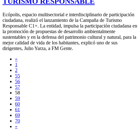
TURISMO RESPONSABLE
Ecópolis, espacio multisectorial e interdisciplinario de participación
ciudadana, realizó el lanzamiento de la Campaña de Turismo
Responsable C1+. La entidad, impulsa la participación ciudadana en
la promoción de propuestas de desarrollo ambientalmente
sustentables y en la defensa del patrimonio cultural y natural, para la
mejor calidad de vida de los habitantes, explicó uno de sus
dirigentes, Julio Yarza, a FM Gente.
«
1
2
55
56
57
58
59
60
61
69
70
»