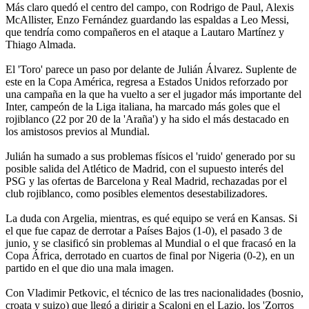
Más claro quedó el centro del campo, con Rodrigo de Paul, Alexis
McAllister, Enzo Fernández guardando las espaldas a Leo Messi,
que tendría como compañeros en el ataque a Lautaro Martínez y
Thiago Almada.
El 'Toro' parece un paso por delante de Julián Álvarez. Suplente de
este en la Copa América, regresa a Estados Unidos reforzado por
una campaña en la que ha vuelto a ser el jugador más importante del
Inter, campeón de la Liga italiana, ha marcado más goles que el
rojiblanco (22 por 20 de la 'Araña') y ha sido el más destacado en
los amistosos previos al Mundial.
Julián ha sumado a sus problemas físicos el 'ruido' generado por su
posible salida del Atlético de Madrid, con el supuesto interés del
PSG y las ofertas de Barcelona y Real Madrid, rechazadas por el
club rojiblanco, como posibles elementos desestabilizadores.
La duda con Argelia, mientras, es qué equipo se verá en Kansas. Si
el que fue capaz de derrotar a Países Bajos (1-0), el pasado 3 de
junio, y se clasificó sin problemas al Mundial o el que fracasó en la
Copa África, derrotado en cuartos de final por Nigeria (0-2), en un
partido en el que dio una mala imagen.
Con Vladimir Petkovic, el técnico de las tres nacionalidades (bosnio,
croata y suizo) que llegó a dirigir a Scaloni en el Lazio, los 'Zorros