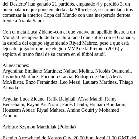
del Desierto' han ganado 21 partidos, empatado 4 y perdido 3, un
buen balance que pone en alerta a la Albiceleste, escarmentada tras
comenzar la anterior Copa del Mundo con una inesperada derrota
frente a Arabia Saudí.
Con el meta Luca Zidane -con el que vuelve un apellido ilustre a un
Mundial- recuperado de la fractura facial que sufrió con el Granada,
la estrella del equipo sigue siendo Riyad Mahrez, pese a que está
lejos del jugador que fue elegido MVP de la Premier (2016) y
explota el tramo final de su carrera en el fútbol saudí.
Alineaciones:
Argentina: Emiliano Martínez; Nahuel Molina, Nicolás Otamendi,
Lisandro Martínez, Facundo García; Rodrigo de Paul, Alexis
McAllister, Enzo Fernández; Leo Messi, Lautaro Martínez, Thiago
Almada.
Argelia: Luca Zidane; Rafik Belghali, Aïssa Mandi, Ramy
Bensebaini, Rayan Aït-Nouri; Farés Chaibi, Hicham Boudaoui,
Houssem Aouar; Riyad Mahrez, Amine Gouiri y Mohamed
Amoura.
Árbitro: Szymon Marciniak (Polonia)
Estadio Arrowhead de Kansas City. 20.00 hora local (1.00 GMT del