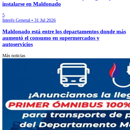
instalarse en Maldonado
5
Interés General
•
31 Jul 2026
Maldonado está entre los departamentos donde más
aumentó el consumo en supermercados y
autoservicios
Más noticias