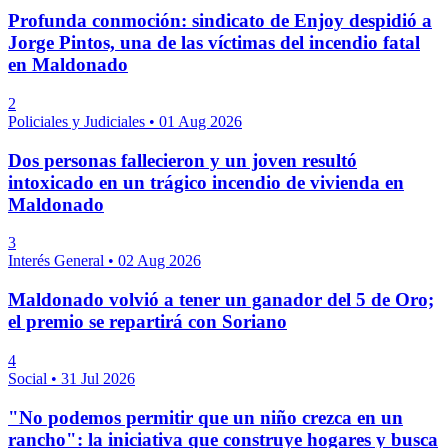
Profunda conmoción: sindicato de Enjoy despidió a
Jorge Pintos, una de las víctimas del incendio fatal
en Maldonado
2
Policiales y Judiciales
•
01 Aug 2026
Dos personas fallecieron y un joven resultó
intoxicado en un trágico incendio de vivienda en
Maldonado
3
Interés General
•
02 Aug 2026
Maldonado volvió a tener un ganador del 5 de Oro;
el premio se repartirá con Soriano
4
Social
•
31 Jul 2026
"No podemos permitir que un niño crezca en un
rancho": la iniciativa que construye hogares y busca