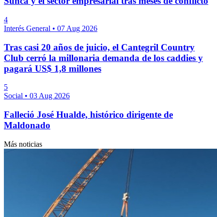
Sunca y el sector empresarial tras meses de conflicto
4
Interés General
•
07 Aug 2026
Tras casi 20 años de juicio, el Cantegril Country
Club cerró la millonaria demanda de los caddies y
pagará US$ 1,8 millones
5
Social
•
03 Aug 2026
Falleció José Hualde, histórico dirigente de
Maldonado
Más noticias