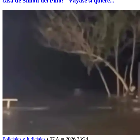
casa de Simón del Pino: "Váyase si quiere...
Policiales y Judiciales
•
07 Aug 2026 23:24