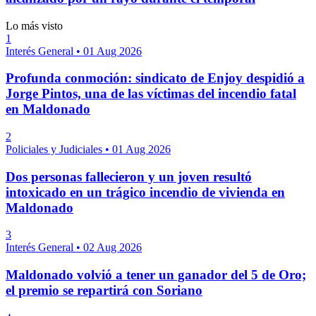
Lo más visto
1
Interés General
•
01 Aug 2026
Profunda conmoción: sindicato de Enjoy despidió a
Jorge Pintos, una de las víctimas del incendio fatal
en Maldonado
2
Policiales y Judiciales
•
01 Aug 2026
Dos personas fallecieron y un joven resultó
intoxicado en un trágico incendio de vivienda en
Maldonado
3
Interés General
•
02 Aug 2026
Maldonado volvió a tener un ganador del 5 de Oro;
el premio se repartirá con Soriano