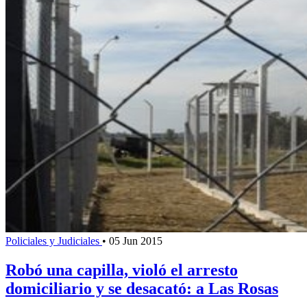
Policiales y Judiciales
•
05 Jun 2015
Robó una capilla, violó el arresto
domiciliario y se desacató: a Las Rosas