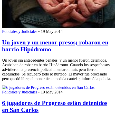
Policiales y Judiciales
•
19 May 2014
Un joven y un menor presos; robaron en
barrio Hipódromo
Un joven sin antecedentes penales, y un menor fueron detenidos.
Acababan de robar en barrio Hipódromo. Cuando los sospechosos
advirtieron la presencia policial intentaron huir, pero fueron
capturados. Se recuperó todo lo hurtado. El mayor fue procesado
pero quedó libre; el menor tiene medida cautelar, informó la policía.
Policiales y Judiciales
•
19 May 2014
6 jugadores de Progreso están detenidos
en San Carlos