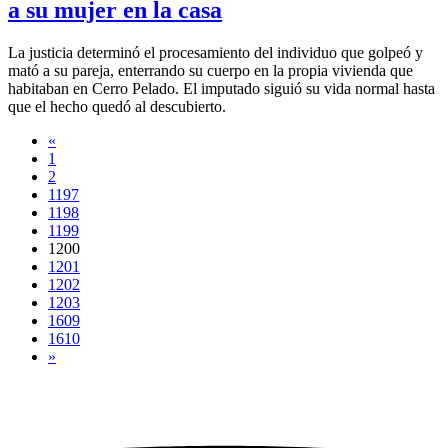
a su mujer en la casa
La justicia determinó el procesamiento del individuo que golpeó y
mató a su pareja, enterrando su cuerpo en la propia vivienda que
habitaban en Cerro Pelado. El imputado siguió su vida normal hasta
que el hecho quedó al descubierto.
«
1
2
1197
1198
1199
1200
1201
1202
1203
1609
1610
»