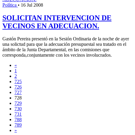
Política
•
16 Jul 2008
SOLICITAN INTERVENCION DE
VECINOS EN ADECUACION.
Gastón Pereira presentó en la Sesión Ordinaria de la noche de ayer
una solictud para que la adecuación presupuestal sea tratado en el
ámbito de la Junta Departamental, en las comisiones que
corresponda,conjuntamente con los vecinos involucrados.
«
1
2
725
726
727
728
729
730
731
788
789
»