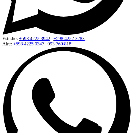
Estudio:
+598 4222 3942
|
+598 4222 3283
Aire:
+598 4225 0347
|
093 769 818