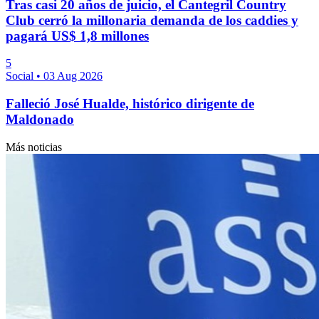
Tras casi 20 años de juicio, el Cantegril Country
Club cerró la millonaria demanda de los caddies y
pagará US$ 1,8 millones
5
Social
•
03 Aug 2026
Falleció José Hualde, histórico dirigente de
Maldonado
Más noticias