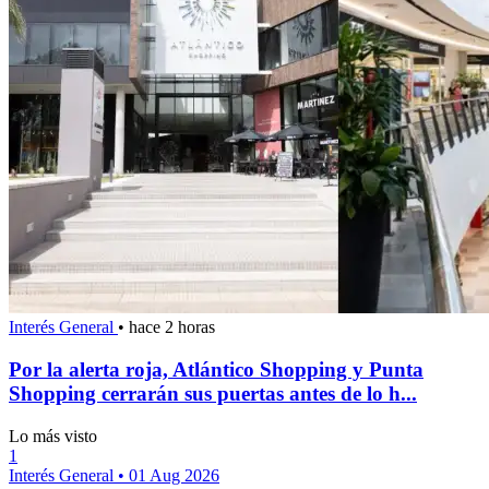
Interés General
•
hace 2 horas
Por la alerta roja, Atlántico Shopping y Punta
Shopping cerrarán sus puertas antes de lo h...
Lo más visto
1
Interés General
•
01 Aug 2026