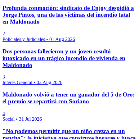
Profunda conmoción: sindicato de Enjoy despidió a
Jorge Pintos, una de las víctimas del incendio fatal
en Maldonado
2
Policiales y Judiciales
•
01 Aug 2026
Dos personas fallecieron y un joven resultó
intoxicado en un trágico incendio de vivienda en
Maldonado
3
Interés General
•
02 Aug 2026
Maldonado volvió a tener un ganador del 5 de Oro;
el premio se repartirá con Soriano
4
Social
•
31 Jul 2026
"No podemos permitir que un niño crezca en un
rancho": la iniciativa que construye hogares y busca