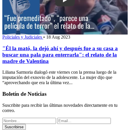
Play: "Él la mató, la dejó ahí y despu
Policiales y Judiciales
•
18 Aug 2023
"Él la mató, la dejó ahí y después fue a su casa a
buscar una pala para enterrarla": el relato de la
madre de Valentina
Liliana Sarmoria dialogó este viernes con la prensa luego de la
imputación del exnovio de la adolescente. La mujer dijo que
“aprovechando que era la última vez...
Boletín de Noticias
Suscribite para recibir las últimas novedades directamente en tu
correo.
Suscribirse