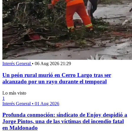
Interés General
•
06 Aug 2026 21:29
Un peón rural murió en Cerro Largo tras ser
alcanzado por un rayo durante el temporal
Lo más visto
1
Interés General
•
01 Aug 2026
Profunda conmoción: sindicato de Enjoy despidió a
Jorge Pintos, una de las víctimas del incendio fatal
en Maldonado