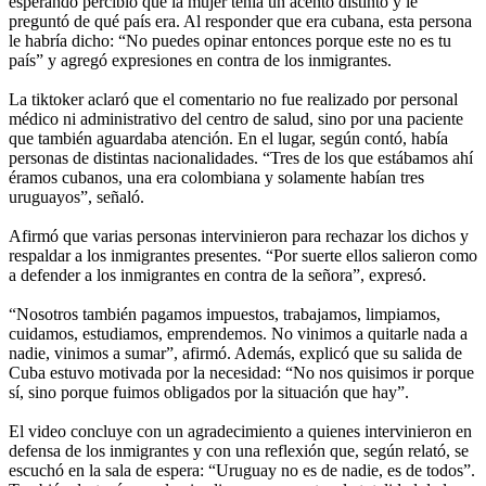
esperando percibió que la mujer tenía un acento distinto y le
preguntó de qué país era. Al responder que era cubana, esta persona
le habría dicho: “No puedes opinar entonces porque este no es tu
país” y agregó expresiones en contra de los inmigrantes.
La tiktoker aclaró que el comentario no fue realizado por personal
médico ni administrativo del centro de salud, sino por una paciente
que también aguardaba atención. En el lugar, según contó, había
personas de distintas nacionalidades. “Tres de los que estábamos ahí
éramos cubanos, una era colombiana y solamente habían tres
uruguayos”, señaló.
Afirmó que varias personas intervinieron para rechazar los dichos y
respaldar a los inmigrantes presentes. “Por suerte ellos salieron como
a defender a los inmigrantes en contra de la señora”, expresó.
“Nosotros también pagamos impuestos, trabajamos, limpiamos,
cuidamos, estudiamos, emprendemos. No vinimos a quitarle nada a
nadie, vinimos a sumar”, afirmó. Además, explicó que su salida de
Cuba estuvo motivada por la necesidad: “No nos quisimos ir porque
sí, sino porque fuimos obligados por la situación que hay”.
El video concluye con un agradecimiento a quienes intervinieron en
defensa de los inmigrantes y con una reflexión que, según relató, se
escuchó en la sala de espera: “Uruguay no es de nadie, es de todos”.