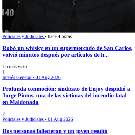
Policiales y Judiciales
•
hace 4 horas
Robó un whisky en un supermercado de San Carlos,
volvió minutos después por artículos de h...
Lo más visto
1
Interés General
•
01 Aug 2026
Profunda conmoción: sindicato de Enjoy despidió a
Jorge Pintos, una de las víctimas del incendio fatal
en Maldonado
2
Policiales y Judiciales
•
01 Aug 2026
Dos personas fallecieron y un joven resultó