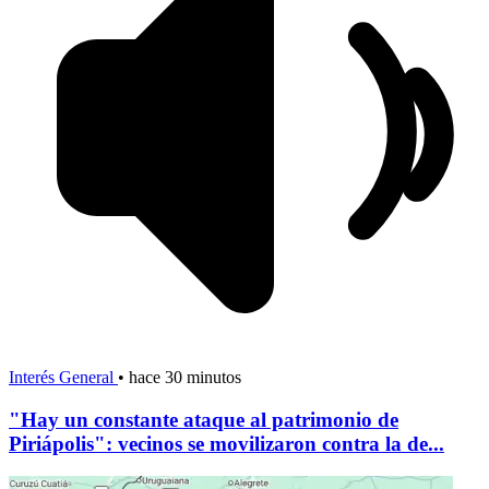
Interés General
•
hace 30 minutos
"Hay un constante ataque al patrimonio de
Piriápolis": vecinos se movilizaron contra la de...