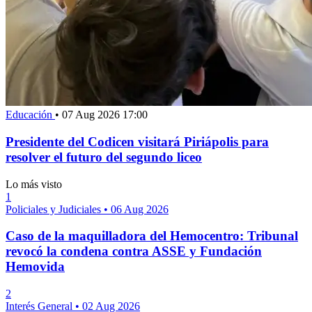
Educación
•
07 Aug 2026 17:00
Presidente del Codicen visitará Piriápolis para
resolver el futuro del segundo liceo
Lo más visto
1
Policiales y Judiciales
•
06 Aug 2026
Caso de la maquilladora del Hemocentro: Tribunal
revocó la condena contra ASSE y Fundación
Hemovida
2
Interés General
•
02 Aug 2026