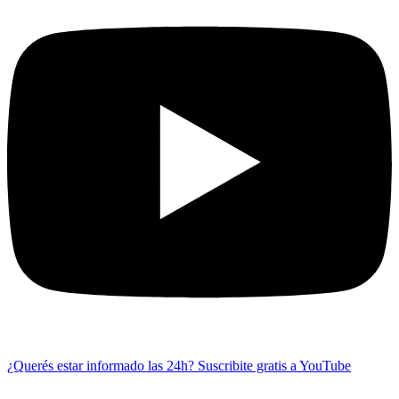
¿Querés estar informado las 24h?
Suscribite gratis a YouTube