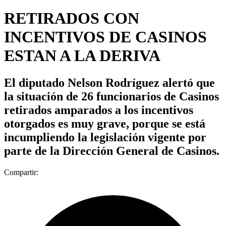
RETIRADOS CON
INCENTIVOS DE CASINOS
ESTAN A LA DERIVA
El diputado Nelson Rodríguez alertó que
la situación de 26 funcionarios de Casinos
retirados amparados a los incentivos
otorgados es muy grave, porque se está
incumpliendo la legislación vigente por
parte de la Dirección General de Casinos.
Compartir: